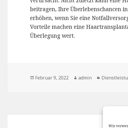
verursacht. Nicht zuletzt kann eine 
beitragen, Ihre Überlebenschancen in
erhöhen, wenn Sie eine Notfallversor
Vorteile machen eine Haartransplant
Überlegung wert.
Veröffentlicht
Autor
Kategorien
Februar 9, 2022
admin
Dienstleist
am
Beitragsnavigation
Wir verwen