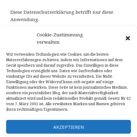
Diese Datenschutzerklärung betrifft nur diese
Anwendung.
RECHTLICHE HINWEISE
Cookie-Zustimmung
Diese Website stellt keine Zeitung dar und
verwalten
erscheint nicht regelmäßig, da sie je nach
Wir verwenden Technologien wie Cookies, um die besten
Verfügbarkeit und Verfügbarkeit von Materialien
Nutzererfahrungen zu bieten, indem wir Informationen auf dem
aktualisiert wird. Daher kann es in keiner Weise als
Gerät speichern und darauf zugreifen. Das Einwilligen in diese
redaktionelles Produkt im Sinne des Gesetzes Nr. 62
Technologien ermöglicht uns, Daten wie Surfverhalten oder
eindeutige IDs auf dieser Website zu verarbeiten. Die Nicht-
vom 3.7.2001. Alle gezeigten Marken gehören ihren
Einwilligung oder der Widerruf kann sich negativ auf einige
rechtmäßigen Eigentümern; Erwähnte
Funktionen auswirken. Diese Seite ist kein journalistisches Medium,
Warenzeichen, Produktnamen, Handelsnamen,
sondern ein persönlicher Blog, der nach Materialverfügbarkeit
aktualisiert wird und kein redaktionelles Produkt gemäß Gesetz Nr. 62
Firmennamen und Firmen Dritter können
vom 7. März 2001 ist. Alle erwähnten Marken und Namen gehören
Warenzeichen ihrer jeweiligen Eigentümer oder
ihren rechtmäßigen Eigentümern.
eingetragene Warenzeichen anderer Unternehmen
sein und wurden nur zu Erläuterungszwecken und
AKZEPTIEREN
zum Vorteil des Eigentümers ohne
Verletzungszweck verwendet. der geltenden